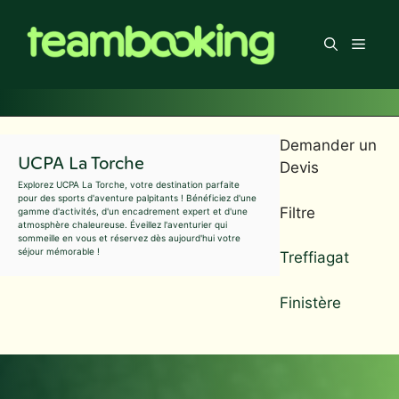
Aller
au
Men
contenu
Demander un
UCPA La Torche
Devis
Explorez UCPA La Torche, votre destination parfaite
pour des sports d'aventure palpitants ! Bénéficiez d'une
Filtre
gamme d'activités, d'un encadrement expert et d'une
atmosphère chaleureuse. Éveillez l'aventurier qui
sommeille en vous et réservez dès aujourd'hui votre
séjour mémorable !
Treffiagat
Finistère