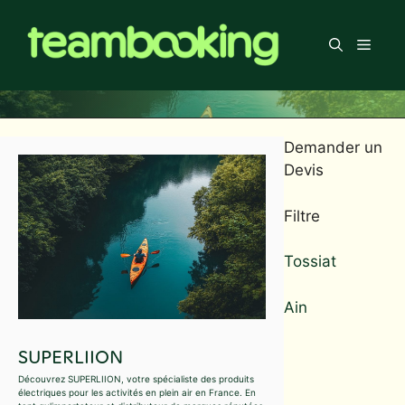
Aller
au
Men
contenu
Demander un
Devis
Filtre
Tossiat
Ain
SUPERLIION
Découvrez SUPERLIION, votre spécialiste des produits
électriques pour les activités en plein air en France. En