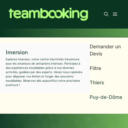
Aller
au
Men
contenu
Demander un
Imersion
Devis
Explorez Imersion, votre centre d'activités d'aventure
pour les amateurs de sensations intenses. Participez à
Filtre
des expériences inoubliables grâce à nos diverses
activités, guidées par des experts. Venez nous rejoindre
pour dépasser vos limites et forger des souvenirs
inoubliables. Réservez dès aujourd'hui votre prochaine
Thiers
aventure !
Puy-de-Dôme