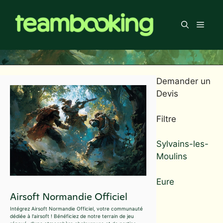
Aller
au
Men
contenu
Demander un
Devis
Filtre
Sylvains-les-
Moulins
Eure
Airsoft Normandie Officiel
Intégrez Airsoft Normandie Officiel, votre communauté
dédiée à l'airsoft ! Bénéficiez de notre terrain de jeu