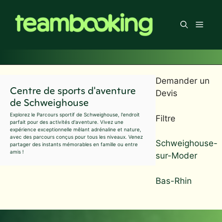
Aller
au
Men
contenu
Demander un
Centre de sports d'aventure
Devis
de Schweighouse
Explorez le Parcours sportif de Schweighouse, l'endroit
Filtre
parfait pour des activités d'aventure. Vivez une
expérience exceptionnelle mêlant adrénaline et nature,
avec des parcours conçus pour tous les niveaux. Venez
Schweighouse-
partager des instants mémorables en famille ou entre
amis !
sur-Moder
Bas-Rhin