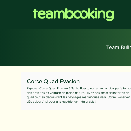
Aller
au
contenu
Team Buil
Corse Quad Evasion
Explorez Corse Quad Evasion à Taglio Rosso, votre destination parfaite po
des activités d'aventure en pleine nature. Vivez des sensations fortes en
quad tout en découvrant les paysages magnifiques de la Corse. Réservez
dès aujourd'hui pour une expérience mémorable !