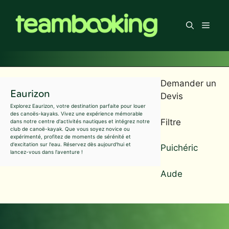
Aller
au
Men
contenu
Demander un
Eaurizon
Devis
Explorez Eaurizon, votre destination parfaite pour louer
des canoës-kayaks. Vivez une expérience mémorable
Filtre
dans notre centre d'activités nautiques et intégrez notre
club de canoë-kayak. Que vous soyez novice ou
expérimenté, profitez de moments de sérénité et
d'excitation sur l'eau. Réservez dès aujourd'hui et
Puichéric
lancez-vous dans l'aventure !
Aude