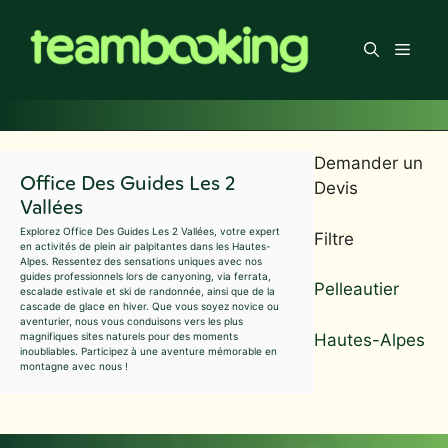
Aller
au
Men
contenu
Demander un
Office Des Guides Les 2
Devis
Vallées
Explorez Office Des Guides Les 2 Vallées, votre expert
Filtre
en activités de plein air palpitantes dans les Hautes-
Alpes. Ressentez des sensations uniques avec nos
guides professionnels lors de canyoning, via ferrata,
Pelleautier
escalade estivale et ski de randonnée, ainsi que de la
cascade de glace en hiver. Que vous soyez novice ou
aventurier, nous vous conduisons vers les plus
Hautes-Alpes
magnifiques sites naturels pour des moments
inoubliables. Participez à une aventure mémorable en
montagne avec nous !