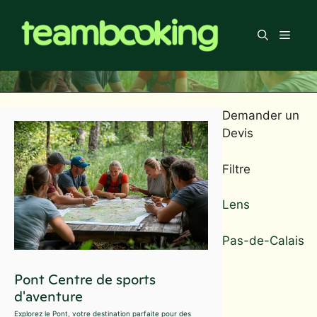
Aller
au
Men
contenu
Demander un
Devis
Filtre
Lens
Pas-de-Calais
Pont Centre de sports
d'aventure
Explorez le Pont, votre destination parfaite pour des