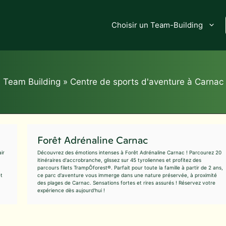
Choisir un Team-Building
Team Building
»
Centre de sports d'aventure à Carnac
Forêt Adrénaline Carnac
ir
Découvrez des émotions intenses à Forêt Adrénaline Carnac ! Parcourez 20
itinéraires d'accrobranche, glissez sur 45 tyroliennes et profitez des
parcours filets TrampÔforest®. Parfait pour toute la famille à partir de 2 ans,
et
ce parc d'aventure vous immerge dans une nature préservée, à proximité
des plages de Carnac. Sensations fortes et rires assurés ! Réservez votre
expérience dès aujourd'hui !