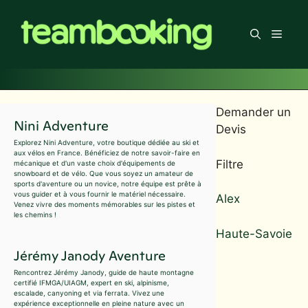
Aller
au
Men
contenu
Demander un
Nini Adventure
Devis
Explorez Nini Adventure, votre boutique dédiée au ski et
aux vélos en France. Bénéficiez de notre savoir-faire en
Filtre
mécanique et d'un vaste choix d'équipements de
snowboard et de vélo. Que vous soyez un amateur de
sports d'aventure ou un novice, notre équipe est prête à
vous guider et à vous fournir le matériel nécessaire.
Alex
Venez vivre des moments mémorables sur les pistes et
les chemins !
Haute-Savoie
Jérémy Janody Aventure
Rencontrez Jérémy Janody, guide de haute montagne
certifié IFMGA/UIAGM, expert en ski, alpinisme,
escalade, canyoning et via ferrata. Vivez une
expérience exceptionnelle en pleine nature avec un