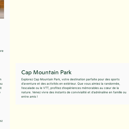
ure
Cap Mountain Park
n
Explorez Cap Mountain Park, votre destination parfaite pour des sports
au
d'aventure et des activités en extérieur. Que vous aimiez la randonnée,
it
l'escalade ou le VTT, profitez d'expériences mémorables au cœur de la
e
nature. Venez vivre des instants de convivialité et d'adrénaline en famille ou
entre amis !
ez