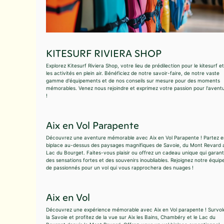
KITESURF RIVIERA SHOP
Explorez Kitesurf Riviera Shop, votre lieu de prédilection pour le kitesurf et
les activités en plein air. Bénéficiez de notre savoir-faire, de notre vaste
gamme d'équipements et de nos conseils sur mesure pour des moments
mémorables. Venez nous rejoindre et exprimez votre passion pour l'avent
!
Aix en Vol Parapente
Découvrez une aventure mémorable avec Aix en Vol Parapente ! Partez e
biplace au-dessus des paysages magnifiques de Savoie, du Mont Revard 
Lac du Bourget. Faites-vous plaisir ou offrez un cadeau unique qui garant
des sensations fortes et des souvenirs inoubliables. Rejoignez notre équip
de passionnés pour un vol qui vous rapprochera des nuages !
Aix en Vol
Découvrez une expérience mémorable avec Aix en Vol parapente ! Survol
la Savoie et profitez de la vue sur Aix les Bains, Chambéry et le Lac du