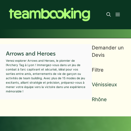
Aller
au
Men
contenu
Demander un
Arrows and Heroes
Devis
Venez explorer Arrows and Heroes, le pionnier de
l'Archery Tag à Lyon ! Immergez-vous dans un jeu de
Filtre
combat à l'arc captivant et sécurisé, idéal pour vos
sorties entre amis, enterrements de vie de garçon ou
activités de team building. Avec plus de 15 modes de jeu
excitants, alliant stratégie et précision, préparez-vous à
Vénissieux
mener votre équipe vers la victoire dans une expérience
mémorable !
Rhône