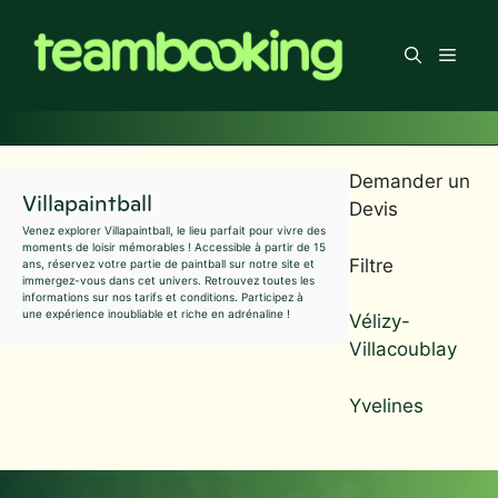
Aller
au
Men
contenu
Demander un
Villapaintball
Devis
Venez explorer Villapaintball, le lieu parfait pour vivre des
moments de loisir mémorables ! Accessible à partir de 15
Filtre
ans, réservez votre partie de paintball sur notre site et
immergez-vous dans cet univers. Retrouvez toutes les
informations sur nos tarifs et conditions. Participez à
une expérience inoubliable et riche en adrénaline !
Vélizy-
Villacoublay
Yvelines