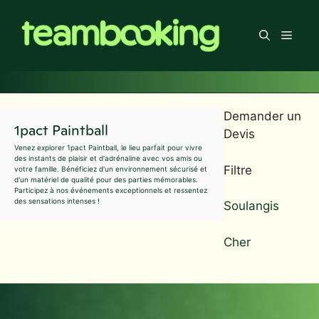
Aller
au
Men
contenu
Demander un
1pact Paintball
Devis
Venez explorer 1pact Paintball, le lieu parfait pour vivre
des instants de plaisir et d'adrénaline avec vos amis ou
Filtre
votre famille. Bénéficiez d'un environnement sécurisé et
d'un matériel de qualité pour des parties mémorables.
Participez à nos événements exceptionnels et ressentez
des sensations intenses !
Soulangis
Cher