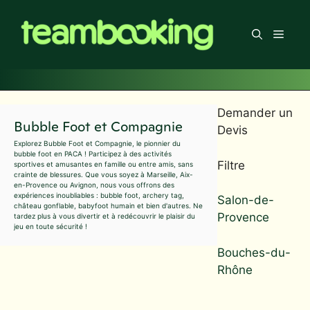
Aller
au
Men
contenu
Demander un
Bubble Foot et Compagnie
Devis
Explorez Bubble Foot et Compagnie, le pionnier du
bubble foot en PACA ! Participez à des activités
Filtre
sportives et amusantes en famille ou entre amis, sans
crainte de blessures. Que vous soyez à Marseille, Aix-
en-Provence ou Avignon, nous vous offrons des
expériences inoubliables : bubble foot, archery tag,
Salon-de-
château gonflable, babyfoot humain et bien d'autres. Ne
Provence
tardez plus à vous divertir et à redécouvrir le plaisir du
jeu en toute sécurité !
Bouches-du-
Rhône