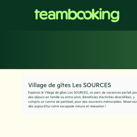
Aller
au
contenu
Village de gîtes Les SOURCES
Explorez le Village de gîtes Les SOURCES, un parc de vacances parfait po
des séjours en famille ou entre amis. Bénéficiez d'activités diversifiées, y
compris un centre de paintball, pour des souvenirs mémorables. Réservez
dès aujourd'hui votre escapade nature et relaxation !