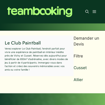
Aller
au
Men
contenu
Demander un
Le Club Paintball
Devis
Venez explorer Le Club Paintball, l'endroit parfait pour
vivre une expérience de paintball en intérieur inédite
Filtre
près de Vichy et Cusset. Réservez dès aujourd'hui pour
bénéficier de 650m² d'adrénaline, avec divers modes de
jeu à partir de 4 participants. Immergez-vous dans
l'action et créez des souvenirs mémorables avec vos
Cusset
amis ou votre famille !
Allier