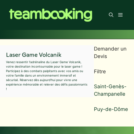
Aller
au
Men
contenu
Demander un
Laser Game Volcanik
Devis
Venez ressentir l'adrénaline du Laser Game Volcanik,
votre destination incontournable pour le laser game !
Filtre
Participez à des combats palpitants avec vos amis ou
votre famille dans un environnement immersif et
sécurisé. Réservez dès aujourd'hui pour vivre une
expérience mémorable et relever des défis passionnants
Saint-Genès-
!
Champanelle
Puy-de-Dôme