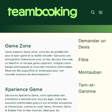
Aller
au
Men
contenu
Demander un
Game Zone
Devis
Venez explorer Game Zone, votre lieu de prédilection
pour le laser game et la réalité virtuelle ! Savourez une
Filtre
atmosphère chaleureuse avec un bar, des jeux d'arcade,
un billard et un escape game captivant. Intégrez notre
équipe enthousiaste et vivez des moments mémorables.
Réservez dès aujourd'hui et embarquez pour une
Montauban
nouvelle aventure de divertissement !
Tarn-et-
Xperience Game
Garonne
Découvrez Xperience Game, votre spécialiste des
animations à domicile pour tous les âges. Créez des
souvenirs mémorables grâce à nos activités amusantes
et interactives, comme le Laser Game, l'Archery Game,
le Bubble Foot et bien d'autres. Idéal pour les