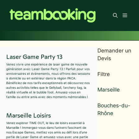
Aller
au
Men
contenu
Demander un
Laser Game Party 13
Devis
Venez vivre une expérience de laser game de nouvelle
génération avec Laser Game Party 13 ! Parfait pour vos
Filtre
anniversaires et événements, nous offrons des sessions
à domicile ou en extérieur dans la région PACA.
Bénéficiez de nos tarifs exceptionnels et découvrez nos
autres activités telles que le Gellyball, l'archery tag, la
Marseille
réalité virtuelle et le bubble foot. Amusez-vous en
famille ou entre amis avec des moments mémorables !
Bouches-du-
Rhône
Marseille Loisirs
Venez explorer TIME OUT, le lieu de loisirs essentiel à
Marseille ! Immergez-vous dans l'univers fascinant de
nos Escape Games, mettez vos amis au défi lors d'une
partie de Laser Game et amusez-vous avec une partie