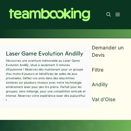
Aller
au
Men
contenu
Demander un
Laser Game Evolution Andilly
Devis
Découvrez une aventure mémorable au Laser Game
Evolution Andilly, situé à seulement 5 minutes
Filtre
d'Eaubonne ! Réservez dès maintenant pour un groupe
d'au moins 6 joueurs et bénéficiez de salles de jeux
privatisées. Défiez vos amis dans des labyrinthes
sombres sur plusieurs niveaux avec notre technologie
Andilly
entièrement laser pour des tirs précis. Parfait pour les
groupes, sans mélange, pour une compétition amicale et
intense. Réservez votre expérience laser dès aujourd'hui
Val d'Oise
!