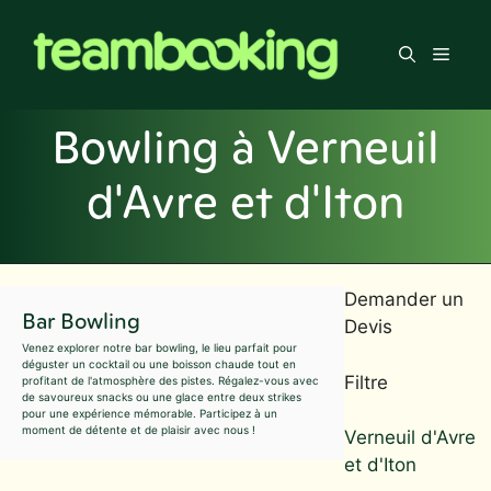
Aller
au
Men
contenu
Bowling à Verneuil
d'Avre et d'Iton
Demander un
Bar Bowling
Devis
Venez explorer notre bar bowling, le lieu parfait pour
déguster un cocktail ou une boisson chaude tout en
Filtre
profitant de l'atmosphère des pistes. Régalez-vous avec
de savoureux snacks ou une glace entre deux strikes
pour une expérience mémorable. Participez à un
moment de détente et de plaisir avec nous !
Verneuil d'Avre
et d'Iton