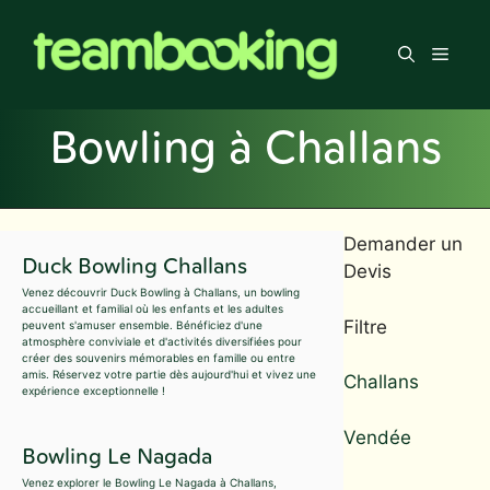
Aller
au
Men
contenu
Bowling à Challans
Demander un
Duck Bowling Challans
Devis
Venez découvrir Duck Bowling à Challans, un bowling
accueillant et familial où les enfants et les adultes
Filtre
peuvent s'amuser ensemble. Bénéficiez d'une
atmosphère conviviale et d'activités diversifiées pour
créer des souvenirs mémorables en famille ou entre
amis. Réservez votre partie dès aujourd'hui et vivez une
Challans
expérience exceptionnelle !
Vendée
Bowling Le Nagada
Venez explorer le Bowling Le Nagada à Challans,