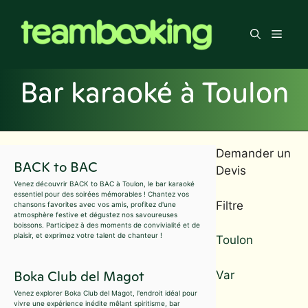
Aller
au
Men
contenu
Bar karaoké à Toulon
Demander un
BACK to BAC
Devis
Venez découvrir BACK to BAC à Toulon, le bar karaoké
essentiel pour des soirées mémorables ! Chantez vos
Filtre
chansons favorites avec vos amis, profitez d'une
atmosphère festive et dégustez nos savoureuses
boissons. Participez à des moments de convivialité et de
plaisir, et exprimez votre talent de chanteur !
Toulon
Boka Club del Magot
Var
Venez explorer Boka Club del Magot, l'endroit idéal pour
vivre une expérience inédite mêlant spiritisme, bar