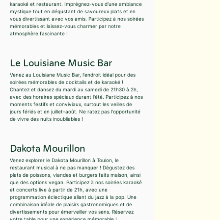
karaoké et restaurant. Imprégnez-vous d'une ambiance
mystique tout en dégustant de savoureux plats et en
vous divertissant avec vos amis. Participez à nos soirées
mémorables et laissez-vous charmer par notre
atmosphère fascinante !
Le Louisiane Music Bar
Venez au Louisiane Music Bar, l'endroit idéal pour des
soirées mémorables de cocktails et de karaoké !
Chantez et dansez du mardi au samedi de 21h30 à 2h,
avec des horaires spéciaux durant l'été. Participez à nos
moments festifs et conviviaux, surtout les veilles de
jours fériés et en juillet-août. Ne ratez pas l'opportunité
de vivre des nuits inoubliables !
Dakota Mourillon
Venez explorer le Dakota Mourillon à Toulon, le
restaurant musical à ne pas manquer ! Dégustez des
plats de poissons, viandes et burgers faits maison, ainsi
que des options vegan. Participez à nos soirées karaoké
et concerts live à partir de 21h, avec une
programmation éclectique allant du jazz à la pop. Une
combinaison idéale de plaisirs gastronomiques et de
divertissements pour émerveiller vos sens. Réservez
votre table pour une expérience mémorable !