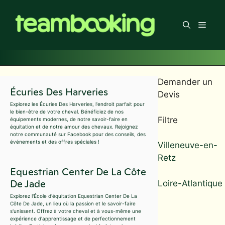
Aller
au
Men
contenu
Demander un
Écuries Des Harveries
Devis
Explorez les Écuries Des Harveries, l'endroit parfait pour
le bien-être de votre cheval. Bénéficiez de nos
Filtre
équipements modernes, de notre savoir-faire en
équitation et de notre amour des chevaux. Rejoignez
notre communauté sur Facebook pour des conseils, des
événements et des offres spéciales !
Villeneuve-en-
Retz
Equestrian Center De La Côte
De Jade
Loire-Atlantique
Explorez l'École d'équitation Equestrian Center De La
Côte De Jade, un lieu où la passion et le savoir-faire
s'unissent. Offrez à votre cheval et à vous-même une
expérience d'apprentissage et de perfectionnement