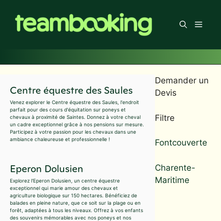
Aller
au
Men
contenu
Demander un
Centre équestre des Saules
Devis
Venez explorer le Centre équestre des Saules, l'endroit
parfait pour des cours d'équitation sur poneys et
Filtre
chevaux à proximité de Saintes. Donnez à votre cheval
un cadre exceptionnel grâce à nos pensions sur mesure.
Participez à votre passion pour les chevaux dans une
ambiance chaleureuse et professionnelle !
Fontcouverte
Eperon Dolusien
Charente-
Maritime
Explorez l'Eperon Dolusien, un centre équestre
exceptionnel qui marie amour des chevaux et
agriculture biologique sur 150 hectares. Bénéficiez de
balades en pleine nature, que ce soit sur la plage ou en
forêt, adaptées à tous les niveaux. Offrez à vos enfants
des souvenirs mémorables avec nos poneys et nos