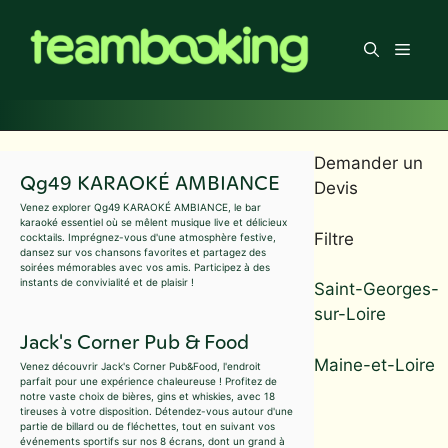
Aller
au
Men
contenu
Demander un
Qg49 KARAOKÉ AMBIANCE
Devis
Venez explorer Qg49 KARAOKÉ AMBIANCE, le bar
karaoké essentiel où se mêlent musique live et délicieux
Filtre
cocktails. Imprégnez-vous d'une atmosphère festive,
dansez sur vos chansons favorites et partagez des
soirées mémorables avec vos amis. Participez à des
instants de convivialité et de plaisir !
Saint-Georges-
sur-Loire
Jack's Corner Pub & Food
Maine-et-Loire
Venez découvrir Jack's Corner Pub&Food, l'endroit
parfait pour une expérience chaleureuse ! Profitez de
notre vaste choix de bières, gins et whiskies, avec 18
tireuses à votre disposition. Détendez-vous autour d'une
partie de billard ou de fléchettes, tout en suivant vos
événements sportifs sur nos 8 écrans, dont un grand à