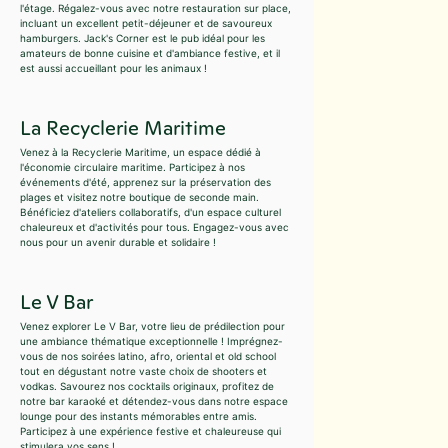
l'étage. Régalez-vous avec notre restauration sur place,
incluant un excellent petit-déjeuner et de savoureux
hamburgers. Jack's Corner est le pub idéal pour les
amateurs de bonne cuisine et d'ambiance festive, et il
est aussi accueillant pour les animaux !
La Recyclerie Maritime
Venez à la Recyclerie Maritime, un espace dédié à
l'économie circulaire maritime. Participez à nos
événements d'été, apprenez sur la préservation des
plages et visitez notre boutique de seconde main.
Bénéficiez d'ateliers collaboratifs, d'un espace culturel
chaleureux et d'activités pour tous. Engagez-vous avec
nous pour un avenir durable et solidaire !
Le V Bar
Venez explorer Le V Bar, votre lieu de prédilection pour
une ambiance thématique exceptionnelle ! Imprégnez-
vous de nos soirées latino, afro, oriental et old school
tout en dégustant notre vaste choix de shooters et
vodkas. Savourez nos cocktails originaux, profitez de
notre bar karaoké et détendez-vous dans notre espace
lounge pour des instants mémorables entre amis.
Participez à une expérience festive et chaleureuse qui
stimulera vos sens !