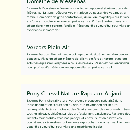
Domaine de Messenas
Explorez le Domaine de Messenas, un lieu exceptionnel situé au cœur du
Trièves, parfait pour célébrer votre mariage ou passer des vacances en
famille. Bénéficiez de gîtes confortables, d'une vue magnifique sur le Verc
et d'une atmosphère sereine en pleine nature. Offrez à votre cheval un
séjour dans notre pension familiale. Réservez dès aujourd'hui pour vivre u
expérience mémorable !
Vercors Plein Air
Explorez Vercors Plein Air, votre cottage parfait situé au sein d'un centre
équestre. Vivez un séjour mémorable alliant confort et nature, avec des
activités équestres adaptées à tous les niveaux. Réservez dès aujourd'hui
pour profiter d'expériences exceptionnelles en pleine nature !
Pony Cheval Nature Rapeaux Aujard
Explorez Pony Cheval Nature, votre centre équestre spécialisé dans
l'enseignement de l'équitation au sein d'un environnement naturel
remarquable. Intégrez notre école d'équitation pour des leçons adaptées 
tous les niveaux, dirigées par des professionnels passionnés. Partagez des
instants mémorables avec nos poneys et chevaux, et améliorez vos
compétences équestres tout en vous rapprochant de la nature. Inscrivez
vous dès aujourd'hui pour vivre une expérience inédite !