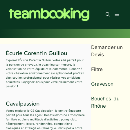
Aller
au
Men
contenu
Demander un
Écurie Corentin Guillou
Devis
Explorez l'Écurie Corentin Guillou, votre allié parfait pour
la pension de chevaux, le coaching sur mesure, la
Filtre
valorisation de votre équidé et le commerce. Donnez à
votre cheval un environnement exceptionnel et profitez
d'un soutien professionnel pour réaliser vos ambitions
équestres. Rejoignez-nous pour vivre pleinement votre
Graveson
passion !
Bouches-du-
Cavalpassion
Rhône
Venez explorer le CE Cavalpassion, le centre équestre
parfait pour tous les âges ! Bénéficiez d'une atmosphère
familiale et d'une multitude d'activités : poney club,
hébergement, loisirs, randonnées, compétitions
classiques et attelage en Camargue. Participez à notre