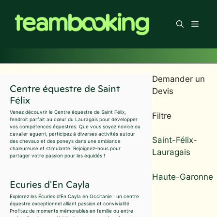
Aller
au
Men
contenu
Demander un
Centre équestre de Saint
Devis
Félix
Venez découvrir le Centre équestre de Saint Félix,
Filtre
l'endroit parfait au cœur du Lauragais pour développer
vos compétences équestres. Que vous soyez novice ou
cavalier aguerri, participez à diverses activités autour
Saint-Félix-
des chevaux et des poneys dans une ambiance
chaleureuse et stimulante. Rejoignez-nous pour
Lauragais
partager votre passion pour les équidés !
Haute-Garonne
Ecuries d'En Cayla
Explorez les Écuries d'En Cayla en Occitanie : un centre
équestre exceptionnel alliant passion et convivialité.
Profitez de moments mémorables en famille ou entre