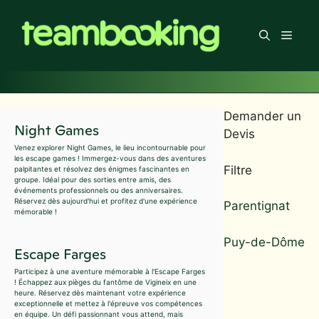
Aller
au
Men
contenu
Demander un
Night Games
Devis
Venez explorer Night Games, le lieu incontournable pour
les escape games ! Immergez-vous dans des aventures
Filtre
palpitantes et résolvez des énigmes fascinantes en
groupe. Idéal pour des sorties entre amis, des
événements professionnels ou des anniversaires.
Réservez dès aujourd'hui et profitez d'une expérience
Parentignat
mémorable !
Puy-de-Dôme
Escape Farges
Participez à une aventure mémorable à l'Escape Farges
! Échappez aux pièges du fantôme de Vigineix en une
heure. Réservez dès maintenant votre expérience
exceptionnelle et mettez à l'épreuve vos compétences
en équipe. Un défi passionnant vous attend, mais