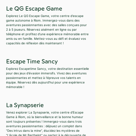
Le QG Escape Game
Explorez Le QG Escape Game, votre centre d'escape
game autonome à Riom. Immergez-vous dans des
aventures passionnantes avec des salles conçues pour
2 à 5 joueurs. Réservez aisément en ligne ou par
téléphone et profitez d'une expérience mémorable entre
amis ou en famille. Mettez-vous au défi et évaluez vos
capacités de réflexion dès maintenant !
Escape Time Sancy
Explorez Escapetime Sancy, votre destination essentielle
pour des jeux d'évasion immersifs. Vivez des aventures
passionnantes et mettez à l'épreuve vos talents en
équipe. Réservez dès aujourd'hui pour une expérience
mémorable !
La Synapserie
Venez explorer La Synapserie, votre centre d'Escape
Game à Riom, où la bienveillance et la bonne humeur
sont toujours présentes ! Immergez-vous dans trois
aventures passionnantes : déjouez un complot dans
"Des intrus dans la mine", élucidez les mystères de
"L’école de Mr Berthelot" ou partez à la découverte de