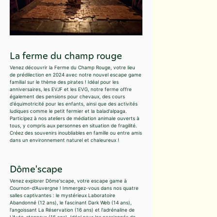
La ferme du champ rouge
Venez découvrir la Ferme du Champ Rouge, votre lieu
de prédilection en 2024 avec notre nouvel escape game
familial sur le thème des pirates ! Idéal pour les
anniversaires, les EVJF et les EVG, notre ferme offre
également des pensions pour chevaux, des cours
d'équimotricité pour les enfants, ainsi que des activités
ludiques comme le petit fermier et la balad'alpaga.
Participez à nos ateliers de médiation animale ouverts à
tous, y compris aux personnes en situation de fragilité.
Créez des souvenirs inoubliables en famille ou entre amis
dans un environnement naturel et chaleureux !
Dôme'scape
Venez explorer Dôme'scape, votre escape game à
Cournon-d'Auvergne ! Immergez-vous dans nos quatre
salles captivantes : le mystérieux Laboratoire
Abandonné (12 ans), le fascinant Dark Web (14 ans),
l'angoissant La Réservation (16 ans) et l'adrénaline de