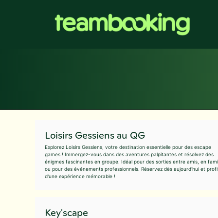
Aller
au
contenu
Loisirs Gessiens au QG
Explorez Loisirs Gessiens, votre destination essentielle pour des escape
games ! Immergez-vous dans des aventures palpitantes et résolvez des
énigmes fascinantes en groupe. Idéal pour des sorties entre amis, en fami
ou pour des événements professionnels. Réservez dès aujourd'hui et profi
d'une expérience mémorable !
Key'scape