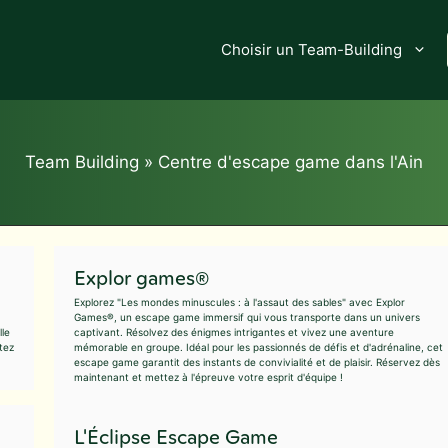
Choisir un Team-Building
Team Building
»
Centre d'escape game dans l'Ain
Explor games®
Explorez "Les mondes minuscules : à l'assaut des sables" avec Explor
Games®, un escape game immersif qui vous transporte dans un univers
lle
captivant. Résolvez des énigmes intrigantes et vivez une aventure
tez
mémorable en groupe. Idéal pour les passionnés de défis et d'adrénaline, cet
escape game garantit des instants de convivialité et de plaisir. Réservez dès
maintenant et mettez à l'épreuve votre esprit d'équipe !
L'Éclipse Escape Game