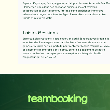
Explorez Key'scape, l'escape game parfait pour les aventuriers de 9 à 99 
! Immergez-vous dans des scénarios originaux mêlant réflexion,
collaboration et divertissement. Profitez d'une expérience immersive
mémorable, conçue pour tous les âges. Rassemblez vos amis ou votre
famille et relevez le défi !
Loisirs Gessiens
Explorez Loisirs Gessiens, votre expert en activités récréatives à domicile 
en entreprise ! Immergez-vous dans l'univers fascinant de nos escape
games et murder parties, parfaits pour renforcer l'esprit d'équipe ou vivre
des moments mémorables entre amis. Bénéficiez également de notre
service de livraison de repas pour une expérience intégrale. Éveillez
l'enquêteur qui est en vous !