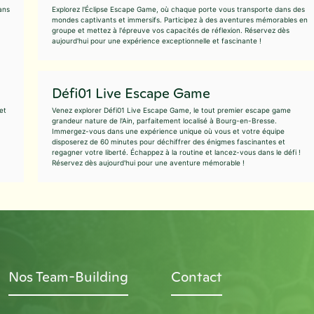
ans
Explorez l'Éclipse Escape Game, où chaque porte vous transporte dans des
mondes captivants et immersifs. Participez à des aventures mémorables en
groupe et mettez à l'épreuve vos capacités de réflexion. Réservez dès
aujourd'hui pour une expérience exceptionnelle et fascinante !
Défi01 Live Escape Game
et
Venez explorer Défi01 Live Escape Game, le tout premier escape game
grandeur nature de l'Ain, parfaitement localisé à Bourg-en-Bresse.
Immergez-vous dans une expérience unique où vous et votre équipe
disposerez de 60 minutes pour déchiffrer des énigmes fascinantes et
regagner votre liberté. Échappez à la routine et lancez-vous dans le défi !
Réservez dès aujourd'hui pour une aventure mémorable !
Nos Team-Building
Contact