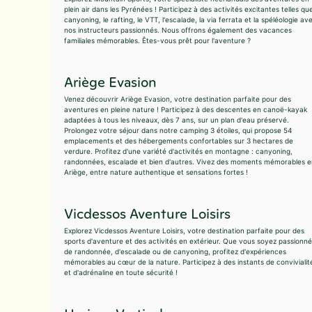
plein air dans les Pyrénées ! Participez à des activités excitantes telles que
canyoning, le rafting, le VTT, l'escalade, la via ferrata et la spéléologie av
nos instructeurs passionnés. Nous offrons également des vacances
familiales mémorables. Êtes-vous prêt pour l'aventure ?
Ariège Evasion
Venez découvrir Ariège Evasion, votre destination parfaite pour des
aventures en pleine nature ! Participez à des descentes en canoë-kayak
adaptées à tous les niveaux, dès 7 ans, sur un plan d'eau préservé.
Prolongez votre séjour dans notre camping 3 étoiles, qui propose 54
emplacements et des hébergements confortables sur 3 hectares de
verdure. Profitez d'une variété d'activités en montagne : canyoning,
randonnées, escalade et bien d'autres. Vivez des moments mémorables e
Ariège, entre nature authentique et sensations fortes !
Vicdessos Aventure Loisirs
Explorez Vicdessos Aventure Loisirs, votre destination parfaite pour des
sports d'aventure et des activités en extérieur. Que vous soyez passionné
de randonnée, d'escalade ou de canyoning, profitez d'expériences
mémorables au cœur de la nature. Participez à des instants de convivialit
et d'adrénaline en toute sécurité !