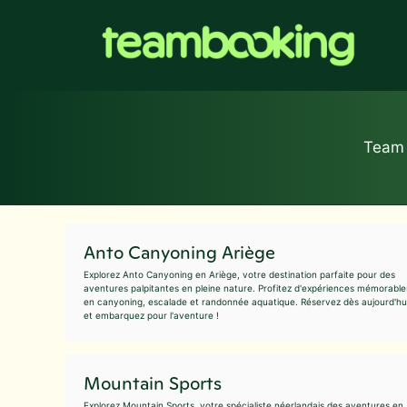
Aller
au
contenu
Team 
Anto Canyoning Ariège
Explorez Anto Canyoning en Ariège, votre destination parfaite pour des
aventures palpitantes en pleine nature. Profitez d'expériences mémorable
en canyoning, escalade et randonnée aquatique. Réservez dès aujourd'hu
et embarquez pour l'aventure !
Mountain Sports
Explorez Mountain Sports, votre spécialiste néerlandais des aventures en