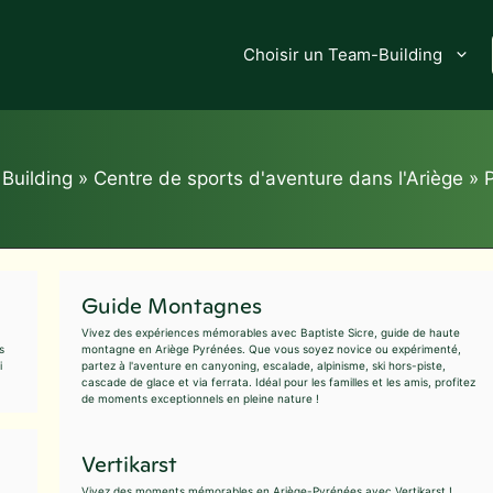
Choisir un Team-Building
Building
»
Centre de sports d'aventure dans l'Ariège
»
Guide Montagnes
Vivez des expériences mémorables avec Baptiste Sicre, guide de haute
s
montagne en Ariège Pyrénées. Que vous soyez novice ou expérimenté,
i
partez à l'aventure en canyoning, escalade, alpinisme, ski hors-piste,
cascade de glace et via ferrata. Idéal pour les familles et les amis, profitez
de moments exceptionnels en pleine nature !
Vertikarst
Vivez des moments mémorables en Ariège-Pyrénées avec Vertikarst !