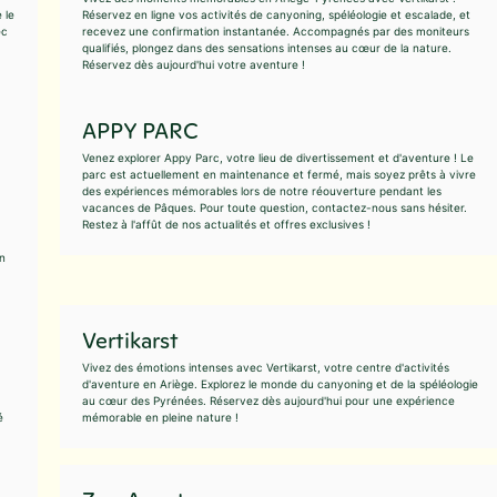
 le
Réservez en ligne vos activités de canyoning, spéléologie et escalade, et
ec
recevez une confirmation instantanée. Accompagnés par des moniteurs
qualifiés, plongez dans des sensations intenses au cœur de la nature.
Réservez dès aujourd'hui votre aventure !
APPY PARC
Venez explorer Appy Parc, votre lieu de divertissement et d'aventure ! Le
parc est actuellement en maintenance et fermé, mais soyez prêts à vivre
des expériences mémorables lors de notre réouverture pendant les
vacances de Pâques. Pour toute question, contactez-nous sans hésiter.
Restez à l'affût de nos actualités et offres exclusives !
n
Vertikarst
Vivez des émotions intenses avec Vertikarst, votre centre d'activités
d'aventure en Ariège. Explorez le monde du canyoning et de la spéléologie
au cœur des Pyrénées. Réservez dès aujourd'hui pour une expérience
é
mémorable en pleine nature !