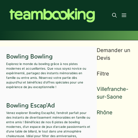
Aller
au
Men
contenu
Demander un
Bowling Bowling
Devis
Explorez le monde du bowling grâce à nos pistes
modernes et accueillantes. Que vous soyez novice ou
Filtre
expérimenté, partagez des instants mémorables en
famille ou entre amis. Réservez votre partie dès
aujourd'hui et bénéficiez d'offres spéciales pour une
expérience de jeu exceptionnelle !
Villefranche-
sur-Saone
Bowling Escap'Ad
Rhône
Venez explorer Bowling Escap'Ad, l'endroit parfait pour
des instants de divertissement mémorables en famille ou
entre amis ! Bénéficiez de nos 6 pistes de bowling
modernes, d'un espace de jeux d'arcade passionnants et
d'une table de billard, le tout dans une atmosphère
chaleureuse. Idéal pour fêter des anniversaires,