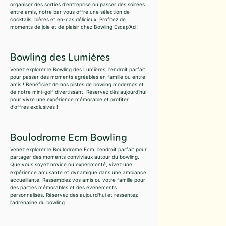
organiser des sorties d'entreprise ou passer des soirées
entre amis, notre bar vous offre une sélection de
cocktails, bières et en-cas délicieux. Profitez de
moments de joie et de plaisir chez Bowling Escap'Ad !
Bowling des Lumières
Venez explorer le Bowling des Lumières, l'endroit parfait
pour passer des moments agréables en famille ou entre
amis ! Bénéficiez de nos pistes de bowling modernes et
de notre mini-golf divertissant. Réservez dès aujourd'hui
pour vivre une expérience mémorable et profiter
d'offres exclusives !
Boulodrome Ecm Bowling
Venez explorer le Boulodrome Ecm, l'endroit parfait pour
partager des moments conviviaux autour du bowling.
Que vous soyez novice ou expérimenté, vivez une
expérience amusante et dynamique dans une ambiance
accueillante. Rassemblez vos amis ou votre famille pour
des parties mémorables et des événements
personnalisés. Réservez dès aujourd'hui et ressentez
l'adrénaline du bowling !