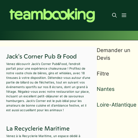
Aller
au
Men
contenu
Demander un
Jack's Corner Pub & Food
Devis
Venez découvrir Jack's Corner Pub&Food, l'endroit
parfait pour une expérience chaleureuse ! Profitez de
Filtre
notre vaste choix de bières, gins et whiskies, avec 18
tireuses à votre disposition. Détendez-vous autour d'une
partie de billard ou de fléchettes, tout en suivant vos
événements sportifs sur nos 8 écrans, dont un grand à
Nantes
l'étage. Régalez-vous avec notre restauration sur place,
incluant un excellent petit-déjeuner et de savoureux
hamburgers. Jack's Corner est le pub idéal pour les
Loire-Atlantique
amateurs de bonne cuisine et d'ambiance festive, et il
est aussi accueillant pour les animaux !
La Recyclerie Maritime
Venez à la Recyclerie Maritime, un espace dédié à