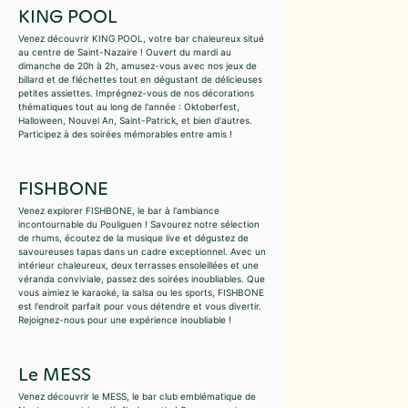
KING POOL
Venez découvrir KING POOL, votre bar chaleureux situé
au centre de Saint-Nazaire ! Ouvert du mardi au
dimanche de 20h à 2h, amusez-vous avec nos jeux de
billard et de fléchettes tout en dégustant de délicieuses
petites assiettes. Imprégnez-vous de nos décorations
thématiques tout au long de l'année : Oktoberfest,
Halloween, Nouvel An, Saint-Patrick, et bien d'autres.
Participez à des soirées mémorables entre amis !
FISHBONE
Venez explorer FISHBONE, le bar à l'ambiance
incontournable du Pouliguen ! Savourez notre sélection
de rhums, écoutez de la musique live et dégustez de
savoureuses tapas dans un cadre exceptionnel. Avec un
intérieur chaleureux, deux terrasses ensoleillées et une
véranda conviviale, passez des soirées inoubliables. Que
vous aimiez le karaoké, la salsa ou les sports, FISHBONE
est l'endroit parfait pour vous détendre et vous divertir.
Rejoignez-nous pour une expérience inoubliable !
Le MESS
Venez découvrir le MESS, le bar club emblématique de