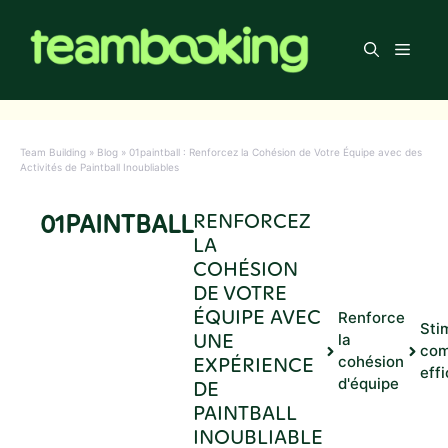
Aller
au
Men
contenu
Team Building
»
Blog
»
01paintball : Renforcez la Cohésion de Votre Équipe avec des
Activités de Paintball Inoubliables
01PAINTBALL
RENFORCEZ
LA
COHÉSION
DE VOTRE
ÉQUIPE AVEC
Renforce
Sti
UNE
la
com
EXPÉRIENCE
cohésion
eff
d'équipe
DE
PAINTBALL
INOUBLIABLE